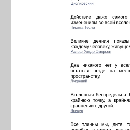
Циолковский
Действие даже самого 
изменениям во всей вселе
Никола Тесла
Великие деяния показы
каждому человеку, живущем
Ральф Уолдо Эмерсон
Дна никакого нет у все
остаться негде на мес
пространству.
Лукреций
Вселенная беспредельна. В
крайнюю точку, а крайн
сравнении с другой.
Эпикур
Все тленны мы, дитя, 
воробьи, а смерть, как я