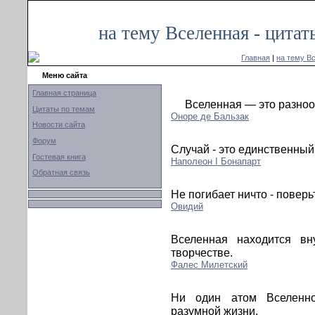
на тему Вселенная - цита
Главная
|
на тему В
Меню сайта
Главная страница
Вселенная — это разноо
Цитаты по темам
Оноре де Бальзак
Новости сайта
Форум
Случай - это единственный
Гостевая книга
Наполеон I Бонапарт
Обратная связь
Не погибает ничто - поверь
Овидий
Вселенная находится вн
творчестве.
Фалес Милетский
Ни один атом Вселенн
разумной жизни.