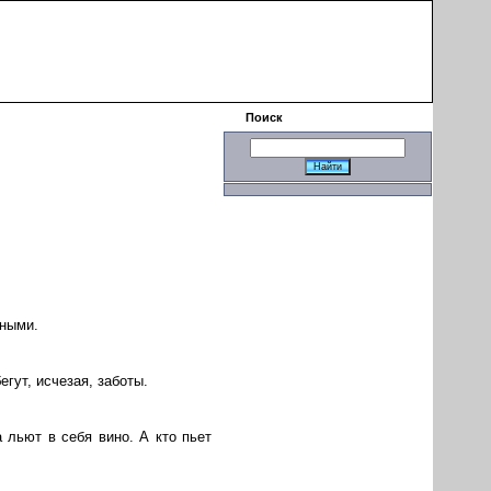
|
Поиск
нными.
егут, исчезая, заботы.
 льют в себя вино. А кто пьет