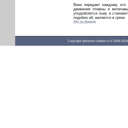
Вино передает каждому, кто 
движения плавны и величавы
уподобляется льву и станови
подобно ей, валяется в грязи.
Абу-ль-Фарадж
Copyright aphorism-citation.ru © 2009-202