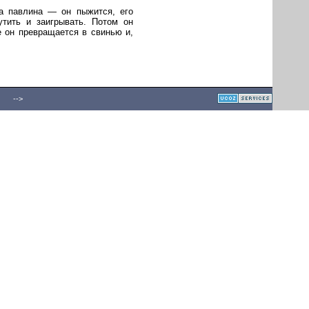
на павлина — он пыжится, его
тить и заигрывать. Потом он
е он превращается в свинью и,
-->