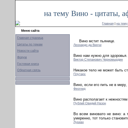
на тему Вино - цитаты, 
Главная
|
на тему
Меню сайта
Главная страница
Вино мстит пьянице.
Цитаты по темам
Леонардо да Винчи
Новости сайта
Вино нам нужно для здоровья. 
Форум
Виктор Степанович Черномырдин
Гостевая книга
Никакое тело не может быть ст
Обратная связь
Плутарх
Вино, если его пить не в меру
Феогнид
Вино располагает к нежностям 
Публий Овидий Назон
Во всем виновато не вино: а 
умеренно, тот только становит
Лукиан