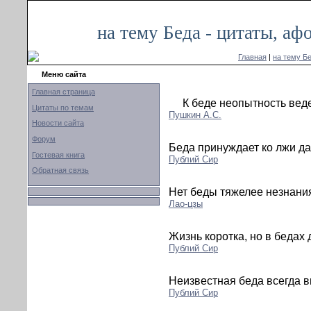
на тему Беда - цитаты, а
Главная
|
на тему Б
Меню сайта
Главная страница
К беде неопытность веде
Цитаты по темам
Пушкин А.С.
Новости сайта
Форум
Беда принуждает ко лжи да
Гостевая книга
Публий Сир
Обратная связь
Нет беды тяжелее незнани
Лао-цзы
Жизнь коротка, но в бедах 
Публий Сир
Неизвестная беда всегда в
Публий Сир