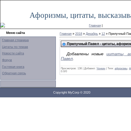
Среда, 15.01.2020, 02:45
Афоризмы, цитаты, высказыв
Главная
|
Меню сайта
Главная
»
2018
»
Декабрь
»
12
» Прилучный Пав
Главная страница
Прилучный Павел - цитаты, афориз
Цитаты по темам
Новости сайта
Добавлены новые
цитаты, аф
Павел
.
Форум
Гостевая книга
Просмотров: 136 | Добавил:
Чонкин
| Теги:
афоризмы
,
ф
0.0
/
0
Обратная связь
Copyright MyCorp © 2020