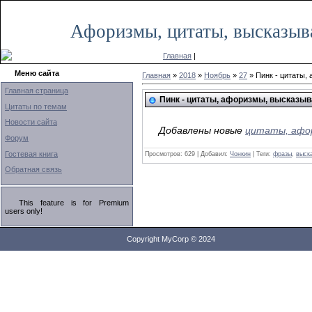
|
Афоризмы, цитаты, высказыв
Главная
|
Меню сайта
Главная
»
2018
»
Ноябрь
»
27
» Пинк - цитаты,
Главная страница
Пинк - цитаты, афоризмы, высказы
Цитаты по темам
Новости сайта
Добавлены новые
цитаты, афор
Форум
Гостевая книга
Просмотров: 629 | Добавил:
Чонкин
| Теги:
фразы
,
выск
Обратная связь
This feature is for Premium
users only!
Copyright MyCorp © 2024