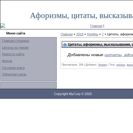
Среда, 29.01.2020, 15:38
Афоризмы, цитаты, высказыв
Главная
|
Меню сайта
Главная
»
2018
»
Ноябрь
»
7
» Цитаты, афоризм
Главная страница
Цитаты, афоризмы, высказывания, 
Цитаты по темам
Новости сайта
Добавлены новые
цитаты, афор
Форум
Просмотров: 189 | Добавил:
Чонкин
| Теги:
цитаты
,
выск
Гостевая книга
Обратная связь
Copyright MyCorp © 2020