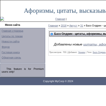
|
Афоризмы, цитаты, высказыв
Главная
|
Меню сайта
Главная
»
2018
»
Август
»
31
» Базз Олдрин - 
Главная страница
Базз Олдрин - цитаты, афоризмы, 
Цитаты по темам
Новости сайта
Добавлены новые
цитаты, афор
Форум
Гостевая книга
Просмотров: 700 | Добавил:
Чонкин
| Теги:
Базз Олдрин
Обратная связь
This feature is for Premium
users only!
Copyright MyCorp © 2024