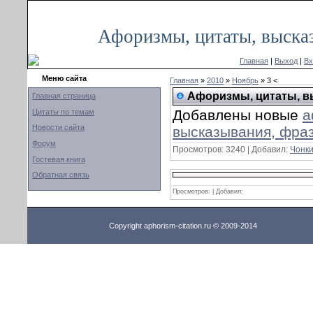
Воскресенье, 17.08.2014, 05:04
Афоризмы, цитаты, выска
Главная
|
Выход
|
Вх
Меню сайта
Главная
»
2010
»
Ноябрь
» 3 <
Афоризмы, цитаты, в
Главная страница
Добавлены новые
а
Цитаты по темам
Новости сайта
высказывания, фра
Форум
Просмотров:
3240
|
Добавил:
Чонк
Гостевая книга
Обратная связь
Просмотров: | Добавил:
Copyright aphorism-citation.ru © 2009-2014