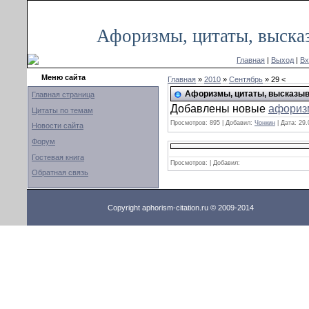
Воскресенье, 17.08.2014, 00:53
Афоризмы, цитаты, выска
Главная
|
Выход
|
Вх
Меню сайта
Главная
»
2010
»
Сентябрь
» 29 <
Афоризмы, цитаты, высказыв
Главная страница
Добавлены новые
афориз
Цитаты по темам
Просмотров:
895
|
Добавил:
Чонкин
|
Дата:
29.
Новости сайта
Форум
Гостевая книга
Просмотров: | Добавил:
Обратная связь
Copyright aphorism-citation.ru © 2009-2014