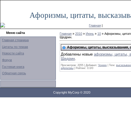
Четверг, 24.09.2020, 15:27
Афоризмы, цитаты, высказыв
Главная
|
Меню сайта
Главная
»
2010
»
Июнь
»
10
» Афоризмы, цитат
Щедрин.
Главная страница
Цитаты по темам
Афоризмы, цитаты, высказывания,
Новости сайта
Добавлены новые
афоризмы, цитаты, 
Щедрин
.
Форум
Просмотров: 2055 | Добавил:
Чонкин
| Теги:
высказыван
Гостевая книга
афоризмы
| Рейтинг:
0.0
/
0
Обратная связь
Copyright MyCorp © 2020