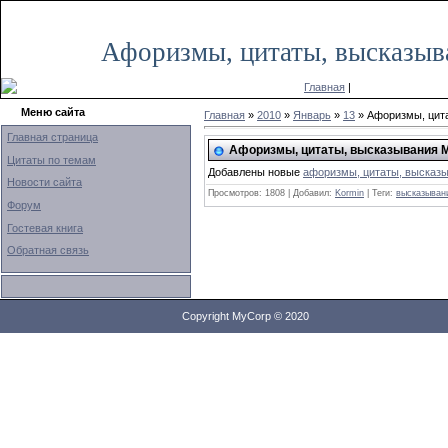
Вторник, 20.10.2020, 06:04
Афоризмы, цитаты, высказыв
Главная
|
Меню сайта
Главная
»
2010
»
Январь
»
13
» Афоризмы, цит
Главная страница
Афоризмы, цитаты, высказывания 
Цитаты по темам
Добавлены новые
афоризмы, цитаты, высказ
Новости сайта
Просмотров: 1808 | Добавил:
Kormin
| Теги:
высказыван
Форум
Гостевая книга
Обратная связь
Copyright MyCorp © 2020