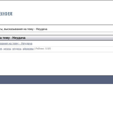
ания
ы, высказывания на тему - Неудача
а тему - Неудача
вания на тему - Неудача
ия
,
цитаты
,
неудача
,
афоризмы
| Рейтинг:
0.0
/
0