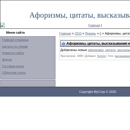
Вторник, 20.10.2020, 05:41
Афоризмы, цитаты, высказыв
Главная
|
Меню сайта
Главная
»
2010
»
Январь
»
6
» Афоризмы, цитат
Главная страница
Афоризмы, цитаты, высказывания н
Цитаты по темам
Добавлены новые
афоризмы, цитаты, высказы
Новости сайта
Просмотров: 1899 | Добавил:
Kormin
| Теги:
высказыван
Форум
Гостевая книга
Обратная связь
Copyright MyCorp © 2020