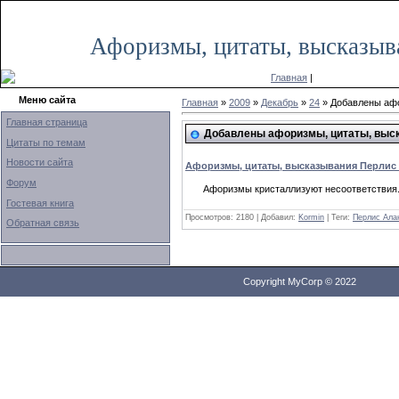
Понедельник, 27.06.2022, 15:03
Афоризмы, цитаты, высказыв
Главная
|
Меню сайта
Главная
»
2009
»
Декабрь
»
24
» Добавлены афо
Главная страница
Добавлены афоризмы, цитаты, выск
Цитаты по темам
Новости сайта
Афоризмы, цитаты, высказывания Перлис
Форум
Афоризмы кристаллизуют несоответствия
Гостевая книга
Просмотров: 2180 | Добавил:
Kormin
| Теги:
Перлис Ала
Обратная связь
Copyright MyCorp © 2022