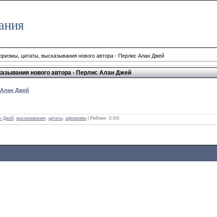
ания
ризмы, цитаты, высказывания нового автора - Перлис Алан Джей
азывания нового автора - Перлис Алан Джей
 Алан Джей
.
н Джей
,
высказывания
,
цитаты
,
афоризмы
| Рейтинг:
0.0
/
0