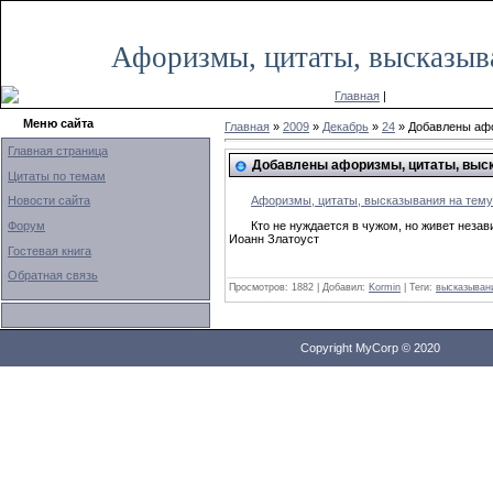
Вторник, 20.10.2020, 06:44
Афоризмы, цитаты, высказыв
Главная
|
Меню сайта
Главная
»
2009
»
Декабрь
»
24
» Добавлены афо
Главная страница
Добавлены афоризмы, цитаты, выск
Цитаты по темам
Новости сайта
Афоризмы, цитаты, высказывания на тем
Форум
Кто не нуждается в чужом, но живет незав
Иоанн Златоуст
Гостевая книга
Обратная связь
Просмотров: 1882 | Добавил:
Kormin
| Теги:
высказыван
Copyright MyCorp © 2020