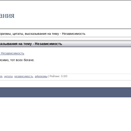
ания
ризмы, цитаты, высказывания на тему - Независимость
азывания на тему - Независимость
у Независимость
исимо, тот всех богаче.
ия
,
цитаты
,
независимость
,
афоризмы
| Рейтинг:
0.0
/
0