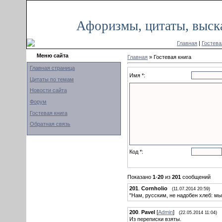
Воскресенье, 03.08.2014, 05:21
Афоризмы, цитаты, выск
Главная
|
Гостева
Меню сайта
Главная
» Гостевая книга
Главная страница
Имя *:
Цитаты по темам
Новости сайта
Форум
Гостевая книга
Обратная связь
Код *:
Показано
1
-
20
из
201
сообщений
201
.
Cornholio
(11.07.2014 20:59)
"Нам, русским, не надобен хлеб: мы
200
.
Pavel
[
Admin
]
(22.05.2014 11:04)
Из переписки взяты.