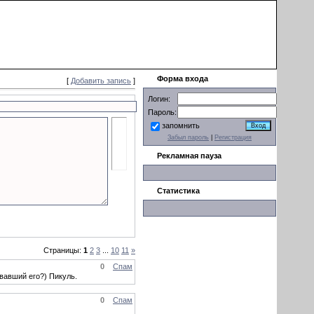
Приветствую Вас
Гость
Форма входа
[
Добавить запись
]
Логин:
Пароль:
запомнить
Забыл пароль
|
Регистрация
Рекламная пауза
Статистика
Страницы:
1
2
3
...
10
11
»
0
Спам
овавший его?) Пикуль.
0
Спам