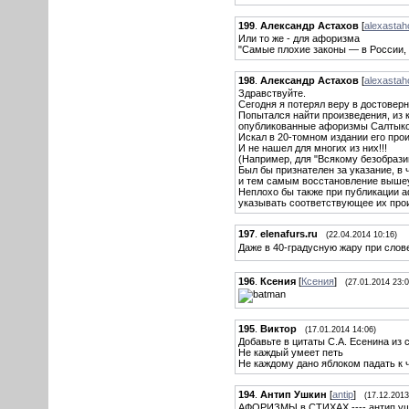
199
.
Александр Астахов
[
alexastah
Или то же - для афоризма
"Самые плохие законы — в России, н
198
.
Александр Астахов
[
alexastah
Здравствуйте.
Сегодня я потерял веру в достове
Попытался найти произведения, из к
опубликованные афоризмы Салтык
Искал в 20-томном издании его про
И не нашел для многих из них!!!
(Например, для "Всякому безобрази
Был бы признателен за указание, в 
и тем самым восстановление выше
Неплохо бы также при публикации а
указывать соответствующее их прои
197
.
elenafurs.ru
(22.04.2014 10:16)
Даже в 40-градусную жару при сло
196
.
Ксения
[
Ксения
]
(27.01.2014 23:0
195
.
Виктор
(17.01.2014 14:06)
Добавьте в цитаты С.А. Есенина из 
Не каждый умеет петь
Не каждому дано яблоком падать к 
194
.
Антип Ушкин
[
antip
]
(17.12.2013
АФОРИЗМЫ в СТИХАХ ---- антип у