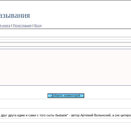
азывания
я книга
|
Регистрация
|
Вход
 друг друга едим и сами с того сыты бываем" - автор Артемий Волынский, а (не цитир