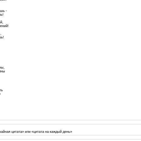
шь -
ь!
й,
ений!
,
шь!
ны,
ины
ть
»
чайная цитата» или «цитата на каждый день»