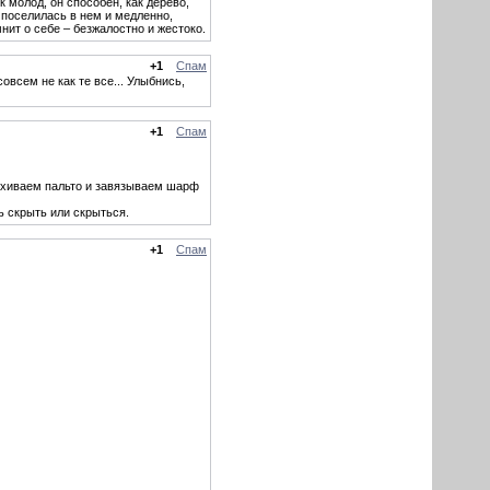
 молод, он способен, как дерево,
 поселилась в нем и медленно,
нит о себе – безжалостно и жестоко.
+1
Спам
всем не как те все... Улыбнись,
+1
Спам
пахиваем пальто и завязываем шарф
ь скрыть или скрыться.
+1
Спам