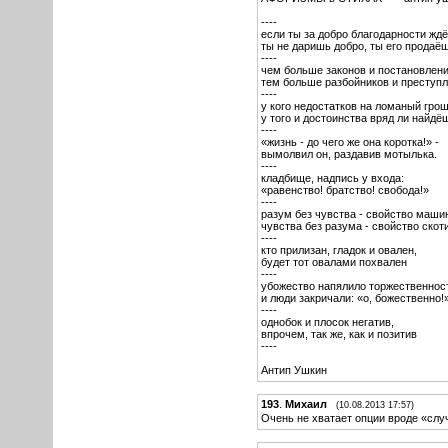
----
если ты за добро благодарности ждё
ты не даришь добро, ты его продаёш
----
чем больше законов и постановлени
тем больше разбойников и преступл
----
у кого недостатков на ломаный грош
у того и достоинства вряд ли найдё
----
«жизнь - до чего же она коротка!» -
вымолвил он, раздавив мотылька.
----
кладбище, надпись у входа:
«равенство! братство! свобода!»
----
разум без чувства - свойство маши
чувства без разума - свойство скот
----
кто прилизан, гладок и овален,
будет тот овалами похвален
----
убожество напялило торжественнос
и люди закричали: «о, божественно!
----
однобок и плосок негатив,
впрочем, так же, как и позитив
----
Антип Ушкин
193
.
Михаил
(10.08.2013 17:57)
Очень не хватает опции вроде «слу