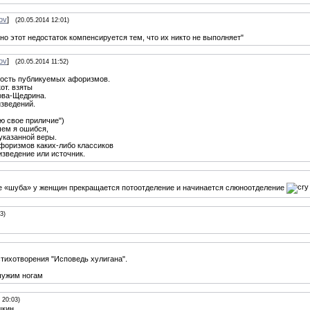
ov
]
(20.05.2014 12:01)
о этот недостаток компенсируется тем, что их никто не выполняет"
ov
]
(20.05.2014 11:52)
рность публикуемых афоризмов.
от. взяты
ова-Щедрина.
изведений.
ю свое приличие")
чем я ошибся,
указанной веры.
форизмов каких-либо классиков
зведение или источник.
ве «шуба» у женщин прекращается потоотделение и начинается слюноотделение
3)
стихотворения "Исповедь хулигана".
чужим ногам
 20:03)
шкин