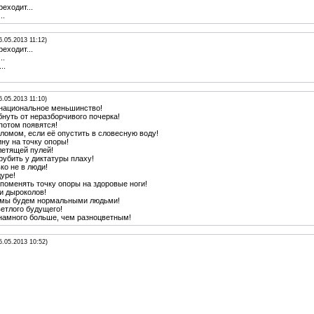
еходит...
..
6.05.2013 11:12)
еходит...
..
..
6.05.2013 11:10)
 национальное меньшинство!
бнуть от неразборчивого почерка!
потом появятся!
ломом, если её опустить в словесную воду!
ну на точку опоры!
летящей пулей!
трубить у диктатуры плаху!
ко не в люди!
уре!
 поменять точку опоры на здоровые ноги!
и дыроколов!
ли мы будем нормальными людьми!
етлого будущего!
намного больше, чем разноцветным!
5.05.2013 10:52)