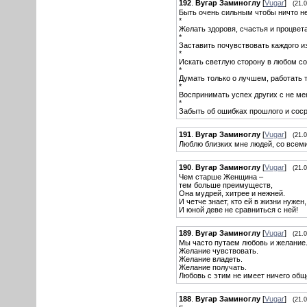
192
.
Вугар Заминоглу
[
Vugar
]
(21.
Быть очень сильным чтобы ничто н
*
Желать здоровя, счастья и процвета
*
Заставить почувствовать каждого из
*
Искать светлую сторону в любом со
*
Думать только о лучшем, работать 
*
Воспринимать успех других с не ме
*
Забыть об ошибках прошлого и соср
191
.
Вугар Заминоглу
[
Vugar
]
(21.
Люблю близких мне людей, со всеми
190
.
Вугар Заминоглу
[
Vugar
]
(21.
Чем старше Женщина –
тем больше преимуществ,
Она мудрей, хитрее и нежней.
И четче знает, кто ей в жизни нужен,
И юной деве не сравниться с ней!
189
.
Вугар Заминоглу
[
Vugar
]
(21.
Мы часто путаем любовь и желание
Желание чувствовать.
Желание владеть.
Желание получать.
Любовь с этим не имеет ничего общ
188
.
Вугар Заминоглу
[
Vugar
]
(21.