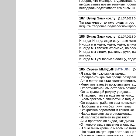
Говорят, что молодость удивительно
выбрасывать новые зеленые побеги,
исподволь подтачивает его силы. И 
187
.
Вугар Заминоглу
(21.07.2013 0
Ты задумчиво так смотришь и груст
ведь ты творенье поднебесной крас
186
.
Вугар Заминоглу
(21.07.2013 0
Иногда( Иногда люди ищут всю жизн
Иногда мы ждём, ждём, ждём, а иног
Иногда мы плачем от смеха, но пос
Иногда мы стоим, раскинув руки, н
потуже.
Иногда мы улыбаемся солнцу, подст
185
.
Сергей МЫРДИН
[
MYRDIN
]
(0
-Я закалён чужими языками...
-Расправить крылья проще раздевая
-А я в метро не стал коллективистом
-Меня толпа несёт по жизни молча...
-От оптимизма нам осталась вечност
-Он за границей родину увидел…
-Я парашют, но вы ещё не лётчик...
-В саморекламе личности не видно..
-Он выдавил раба, но сам не выжил.
-Пробоины и в нимбах тянут вниз..
-От кризиса парламент в кошельке..
-Народ разгонят за его надежды...
-Из карликов пигмеи вырастают...
-А на престоле он сидел, как дырка..
-От короля лишь виселиц и ждали...
-Я пью лишь кровь, а мясом не пита
-Что знает смерть про свет в конце 
-Все параллели сходятся на точке...