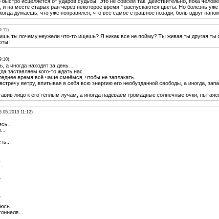
 быстро исцеляется от ударов судьбы. Это не совсем так. Действительно, пока человек
 и на месте старых ран через некоторое время " распускаются цветы. Но болезнь уже
когда думаешь, что уже поправился, что все самое страшное позади, боль вдруг напом
9:11)
ишь ты почему,неужели что-то ищешь? Я никак все не пойму? Ты живая,ты другая,ты со
оты!
9:10)
ь, а иногда находят за день…
да заставляем кого-то ждать нас.
леднее время всё чаще смеёмся, чтобы не заплакать.
австречу ветру, впитывая в себя всю энергию его необузданной свободы, а иногда, за
авив лицо к его тёплым лучам, а иногда надеваем громадные солнечные очки, пытаяс
6.05.2013 11:12)
сь...
...
ь...
.
..
.
.
юсь...
тоннеля...