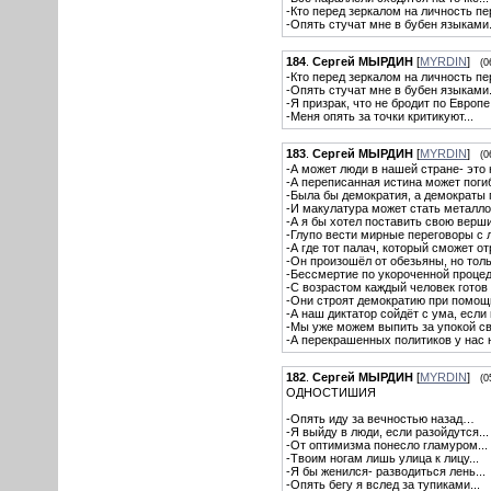
-Кто перед зеркалом на личность пер
-Опять стучат мне в бубен языками.
184
.
Сергей МЫРДИН
[
MYRDIN
]
(0
-Кто перед зеркалом на личность пер
-Опять стучат мне в бубен языками.
-Я призрак, что не бродит по Европе.
-Меня опять за точки критикуют...
183
.
Сергей МЫРДИН
[
MYRDIN
]
(0
-А может люди в нашей стране- это
-А переписанная истина может поги
-Была бы демократия, а демократы 
-И макулатура может стать металло
-А я бы хотел поставить свою верши
-Глупо вести мирные переговоры с 
-А где тот палач, который сможет о
-Он произошёл от обезьяны, но толь
-Бессмертие по укороченной процед
-С возрастом каждый человек готов
-Они строят демократию при помощ
-А наш диктатор сойдёт с ума, ес
-Мы уже можем выпить за упокой св
-А перекрашенных политиков у нас 
182
.
Сергей МЫРДИН
[
MYRDIN
]
(0
ОДНОСТИШИЯ
-Опять иду за вечностью назад…
-Я выйду в люди, если разойдутся...
-От оптимизма понесло гламуром...
-Твоим ногам лишь улица к лицу...
-Я бы женился- разводиться лень...
-Опять бегу я вслед за тупиками...