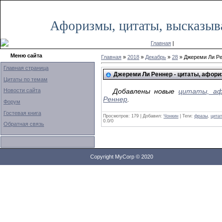
Среда, 15.01.2020, 02:43
Афоризмы, цитаты, высказыв
Главная
|
Меню сайта
Главная
»
2018
»
Декабрь
»
28
» Джереми Ли Ре
Главная страница
Джереми Ли Реннер - цитаты, афор
Цитаты по темам
Новости сайта
Добавлены новые
цитаты, аф
Реннер
.
Форум
Гостевая книга
Просмотров: 179 | Добавил:
Чонкин
| Теги:
фразы
,
цита
0.0
/
0
Обратная связь
Copyright MyCorp © 2020