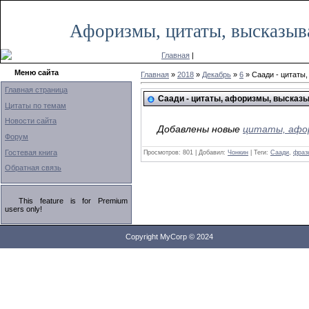
|
Афоризмы, цитаты, высказыв
Главная
|
Меню сайта
Главная
»
2018
»
Декабрь
»
6
» Саади - цитаты
Главная страница
Саади - цитаты, афоризмы, высказ
Цитаты по темам
Новости сайта
Добавлены новые
цитаты, афор
Форум
Гостевая книга
Просмотров: 801 | Добавил:
Чонкин
| Теги:
Саади
,
фраз
Обратная связь
This feature is for Premium
users only!
Copyright MyCorp © 2024