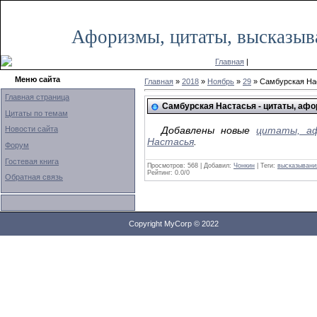
Понедельник, 27.06.2022, 14:18
Афоризмы, цитаты, высказыв
Главная
|
Меню сайта
Главная
»
2018
»
Ноябрь
»
29
» Самбурская Нас
Главная страница
Самбурская Настасья - цитаты, аф
Цитаты по темам
Новости сайта
Добавлены новые
цитаты, аф
Настасья
.
Форум
Гостевая книга
Просмотров: 568 | Добавил:
Чонкин
| Теги:
высказывани
Рейтинг:
0.0
/
0
Обратная связь
Copyright MyCorp © 2022